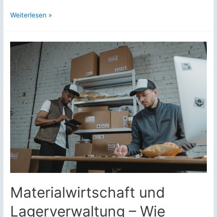
Von
Weiterlesen »
Low-
Code
bis
Headless
CMS:
Wohin
entwickelt
sich
Webdesign?
Materialwirtschaft und
Lagerverwaltung – Wie