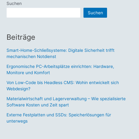
Suchen
–
Suchen
Wie
spezialisierte
Software
Beiträge
Kosten
und
Smart-Home-Schließsysteme: Digitale Sicherheit trifft
Zeit
mechanischen Notdienst
spart
Ergonomische PC-Arbeitsplätze einrichten: Hardware,
Monitore und Komfort
Von Low-Code bis Headless CMS: Wohin entwickelt sich
Webdesign?
Materialwirtschaft und Lagerverwaltung – Wie spezialisierte
Software Kosten und Zeit spart
Externe Festplatten und SSDs: Speicherlösungen für
unterwegs